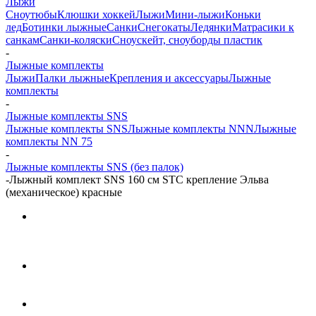
Лыжи
Сноутюбы
Клюшки хоккей
Лыжи
Мини-лыжи
Коньки
лед
Ботинки лыжные
Санки
Снегокаты
Ледянки
Матрасики к
санкам
Санки-коляски
Сноускейт, сноуборды пластик
-
Лыжные комплекты
Лыжи
Палки лыжные
Крепления и аксессуары
Лыжные
комплекты
-
Лыжные комплекты SNS
Лыжные комплекты SNS
Лыжные комплекты NNN
Лыжные
комплекты NN 75
-
Лыжные комплекты SNS (без палок)
-
Лыжный комплект SNS 160 см STC крепление Эльва
(механическое) красные