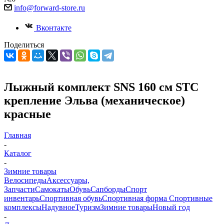
info@forward-store.ru
Вконтакте
Поделиться
Лыжный комплект SNS 160 см STC
крепление Эльва (механическое)
красные
Главная
-
Каталог
-
Зимние товары
Велосипеды
Аксессуары,
Запчасти
Самокаты
Обувь
Сапборды
Спорт
инвентарь
Спортивная обувь
Спортивная форма
Спортивные
комплексы
Надувное
Туризм
Зимние товары
Новый год
-