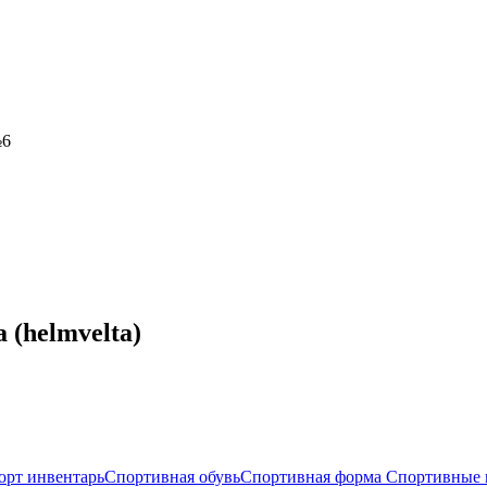
№6
 (helmvelta)
орт инвентарь
Спортивная обувь
Спортивная форма
Спортивные 