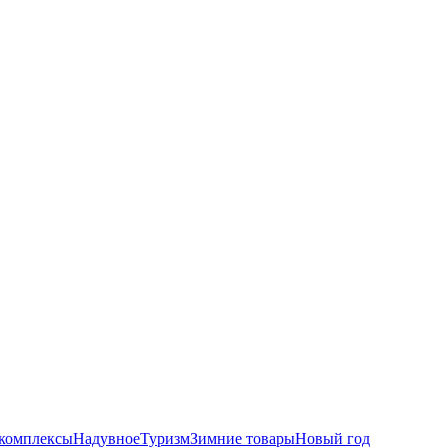
комплексы
Надувное
Туризм
Зимние товары
Новый год