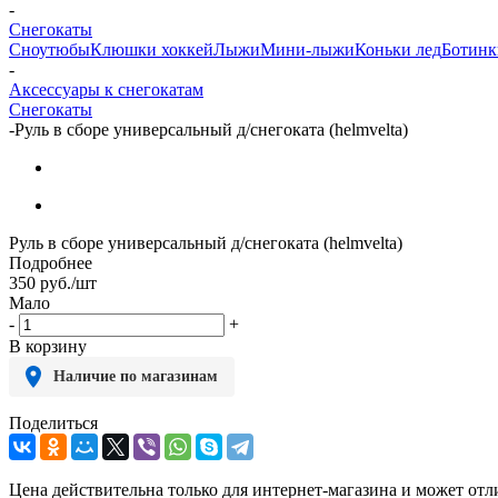
-
Снегокаты
Сноутюбы
Клюшки хоккей
Лыжи
Мини-лыжи
Коньки лед
Ботин
-
Аксессуары к снегокатам
Снегокаты
-
Руль в сборе универсальный д/снегоката (helmvelta)
Руль в сборе универсальный д/снегоката (helmvelta)
Подробнее
350
руб.
/шт
Мало
-
+
В корзину
Наличие по магазинам
Поделиться
Цена действительна только для интернет-магазина и может отл