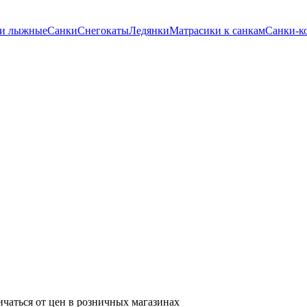
ки лыжные
Санки
Снегокаты
Ледянки
Матрасики к санкам
Санки-к
ичаться от цен в розничных магазинах