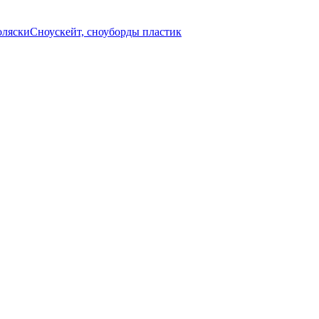
оляски
Сноускейт, сноуборды пластик