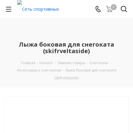
0
Лыжа боковая для снегоката
(skifrveltaside)
Главная
-
Каталог
-
Зимние товары
-
Снегокаты
-
Аксессуары к снегокатам
-
Лыжа боковая для снегоката
(skifrveltaside)