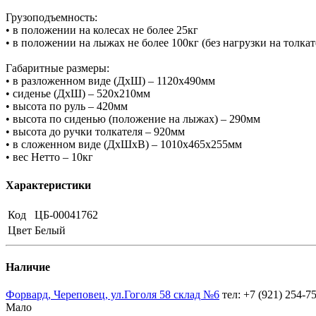
Грузоподъемность:
• в положении на колесах не более 25кг
• в положении на лыжах не более 100кг (без нагрузки на толкат
Габаритные размеры:
• в разложенном виде (ДхШ) – 1120х490мм
• сиденье (ДхШ) – 520х210мм
• высота по руль – 420мм
• высота по сиденью (положение на лыжах) – 290мм
• высота до ручки толкателя – 920мм
• в сложенном виде (ДхШхВ) – 1010х465х255мм
• вес Нетто – 10кг
Характеристики
Код
ЦБ-00041762
Цвет
Белый
Наличие
Форвард, Череповец, ул.Гоголя 58 склад №6
тел: +7 (921) 254-7
Мало