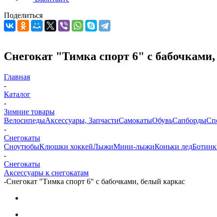
Поделиться
Снегокат "Тимка спорт 6" с бабочками,
Главная
-
Каталог
-
Зимние товары
Велосипеды
Аксессуары, Запчасти
Самокаты
Обувь
Сапборды
Сп
-
Снегокаты
Сноутюбы
Клюшки хоккей
Лыжи
Мини-лыжи
Коньки лед
Ботин
-
Снегокаты
Аксессуары к снегокатам
-
Снегокат "Тимка спорт 6" с бабочками, белый каркас