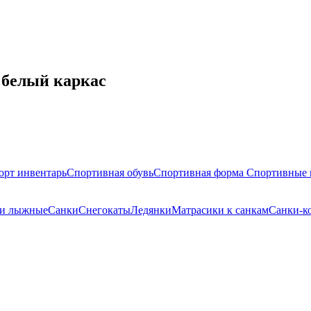
 белый каркас
орт инвентарь
Спортивная обувь
Спортивная форма
Спортивные 
ки лыжные
Санки
Снегокаты
Ледянки
Матрасики к санкам
Санки-к