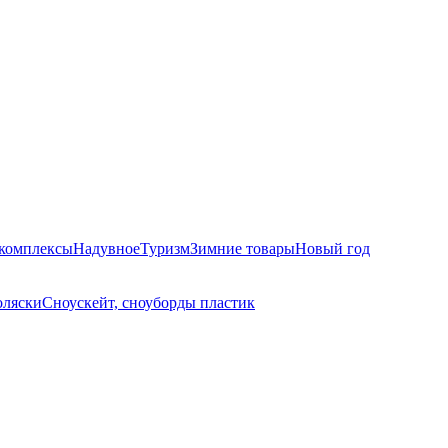
комплексы
Надувное
Туризм
Зимние товары
Новый год
оляски
Сноускейт, сноуборды пластик