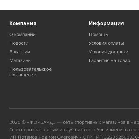
Компания
Информация
О компании
Помощь
Новости
Условия оплаты
Вакансии
Условия доставки
Магазины
Гарантия на товар
Пользовательское
соглашение
2026 © «ФОРВАРД» — сеть спортивных магазинов в Че
Спорт признан одним из лучших способов изменить свою
ИП Потанов Родион Олегович / ОГРНИП 322352500030