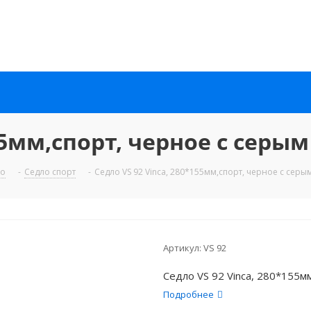
55мм,спорт, черное с серым
ло
-
Седло спорт
-
Седло VS 92 Vinca, 280*155мм,спорт, черное с серы
Артикул:
VS 92
Седло VS 92 Vinca, 280*155м
Подробнее