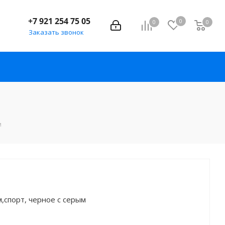
+7 921 254 75 05
0
0
0
Заказать звонок
м
м,спорт, черное с серым