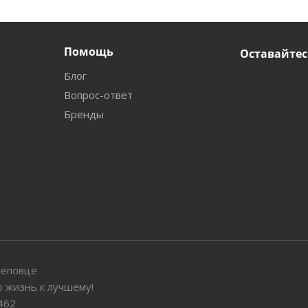
Помощь
Оставайтес
Блог
Вопрос-ответ
Бренды
реповце
 жизнь к лучшему!
462