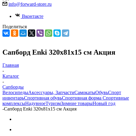
info@forward-store.ru
Вконтакте
Поделиться
Сапборд Enki 320x81x15 см Акция
Главная
-
Каталог
-
Сапборды
Велосипеды
Аксессуары, Запчасти
Самокаты
Обувь
Спорт
инвентарь
Спортивная обувь
Спортивная форма
Спортивные
комплексы
Надувное
Туризм
Зимние товары
Новый год
-
Сапборд Enki 320x81x15 см Акция