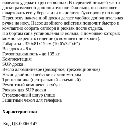
надежно удержит груз на волнах. В передней нижней части
доски размещено дополнительное D-кольцо, позволяющее
швартовать его у берега или выполнять буксировку по воде.
Переноску накачанной доски делает удобнее дополнительная
ручка на носу. Насос двойного действия позволит быстро и
компактно собрать сапборд в рюкзак после отдыха.
По бортам сапа установлены D-кольца, с помощью которых
можно закрепить сидение (в комплект не входит).
Габариты - 320x81x15 см (10,6'х32"х6")
Вес доски - 8 кг
Грузоподьемность - до 135 кг
Комплектация:
SUP-доска
Весло алюминиевое (разборное, трехсекционное)
Насос двойного действия с манометром
Три плавника (центральный - съемный)
Ремонтный комплект в тубусе
Рюкзак для SUP доски
Страховочный шнур (лиш)
Защитный чехол для телефона
Характеристики
Код
ЦБ-00060147