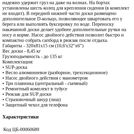
надежно удержит груз на даже на волнах. На бортах
установлены шесть колец для крепления сидения (в комплект
не входит). В передней нижней части доски размещено
дополнительное D-кольцо, позволяющее швартовать его у
берега или выполнять буксировку по воде. Переноску
накачанной доски делает удобнее дополнительные ручки на
носу и корме. Насос двойного действия позволит быстро и
компактно собрать сапборд в рюкзак после отдыха.
Габариты - 320x81x15 см (10,6'х32"х6")
Вес доски - 8,45 кг
Грузоподьемность - до 135 кг
Комплектация:
• SUP-доска
• Весло алюминиевое (разборное, трехсекционное)
• Насос двойного действия с манометром
• Три плавника (центральный - съемный)
• Ремонтный комплект в тубусе
• Рюкзак для SUP доски
• Страховочный шнур (лиш)
• Защитный чехол для телефона
Характеристики
Код
ЦБ-00060689