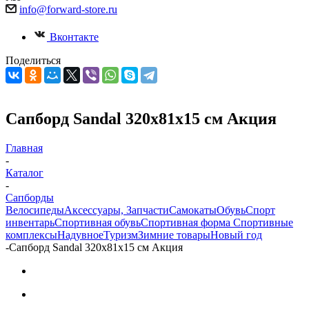
info@forward-store.ru
Вконтакте
Поделиться
Сапборд Sandal 320x81x15 см Акция
Главная
-
Каталог
-
Сапборды
Велосипеды
Аксессуары, Запчасти
Самокаты
Обувь
Спорт
инвентарь
Спортивная обувь
Спортивная форма
Спортивные
комплексы
Надувное
Туризм
Зимние товары
Новый год
-
Сапборд Sandal 320x81x15 см Акция