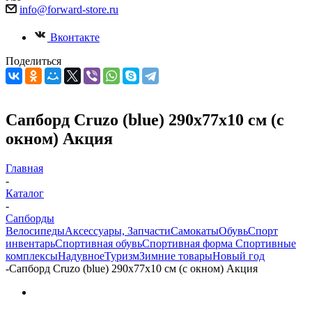
info@forward-store.ru
Вконтакте
Поделиться
Сапборд Cruzo (blue) 290x77x10 см (с
окном) Акция
Главная
-
Каталог
-
Сапборды
Велосипеды
Аксессуары, Запчасти
Самокаты
Обувь
Спорт
инвентарь
Спортивная обувь
Спортивная форма
Спортивные
комплексы
Надувное
Туризм
Зимние товары
Новый год
-
Сапборд Cruzo (blue) 290x77x10 см (с окном) Акция