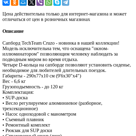
Цена действительна только для интернет-магазина и может
отличаться от цен в розничных магазинах
Описание
Сапборд TechTeam Cruzo - новинка в нашей коллекции!
Модель исключительна тем, что оснащена "окном-
иллюминатором" позволяющим человеку наблюдать за
подводным миром во время отдыха.
Четыре D-кольца на сапборде позволяют установить сиденье,
необходимое для любителей длительных поездок.
Габариты - 290x77x10 см (9'6х30"х4")
Вес - 6,6 кг
Грузоподьемность - до 120 кг
Комплектация:
• SUP-доска
• Весло регулируемое алюминиевое (разборное,
трехсекционное)
• Насос одноходовой с манометром
• Съемный плавник
• Ремонтный комплект
• Рюкзак для SUP доски
• Страховочный шнур (лиш)