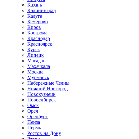
Казань
Калининград
Калуга
Кемерово
Киров
Кострома
Краснодар
Красноярск
Курск
Липецк
Магадан
Махачкала
Москва
Мурманск
Набережные Челны
Нижний Новгород
Новокузнецк
Новосибирск
Омск
Орел
Оренбург
Пенза
Пермь
Ростов-на-Дону
Рязань