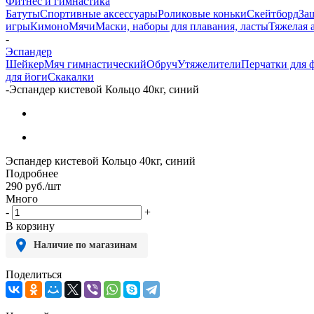
Фитнес и гимнастика
Батуты
Спортивные аксессуары
Роликовые коньки
Скейтборд
За
игры
Кимоно
Мячи
Маски, наборы для плавания, ласты
Тяжелая 
-
Эспандер
Шейкер
Мяч гимнастический
Обруч
Утяжелители
Перчатки для ф
для йоги
Скакалки
-
Эспандер кистевой Кольцо 40кг, синий
Эспандер кистевой Кольцо 40кг, синий
Подробнее
290
руб.
/шт
Много
-
+
В корзину
Наличие по магазинам
Поделиться