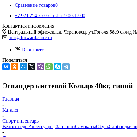
Сравнение товаров
0
+7 921 254 75 05
Пн-Пт 9:00-17:00
Контактная информация
Центральный офис-склад, Череповец, ул.Гоголя 58с9 склад 
info@forward-store.ru
Вконтакте
Поделиться
Эспандер кистевой Кольцо 40кг, синий
Главная
-
Каталог
-
Спорт инвентарь
Велосипеды
Аксессуары, Запчасти
Самокаты
Обувь
Сапборды
Сп
-