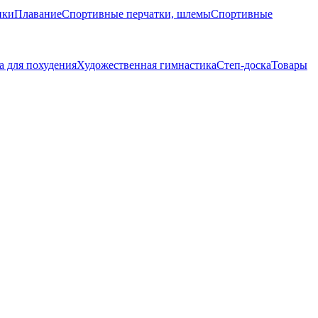
ики
Плавание
Спортивные перчатки, шлемы
Спортивные
 для похудения
Художественная гимнастика
Степ-доска
Товары