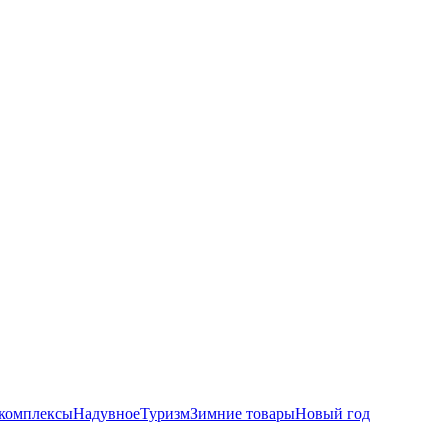
комплексы
Надувное
Туризм
Зимние товары
Новый год