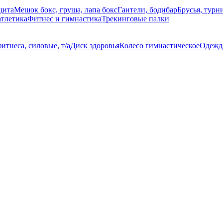
щита
Мешок бокс, груша, лапа бокс
Гантели, бодибар
Брусья, турн
атлетика
Фитнес и гимнастика
Трекинговые палки
итнеса, силовые, т/а
Диск здоровья
Колесо гимнастическое
Одежда