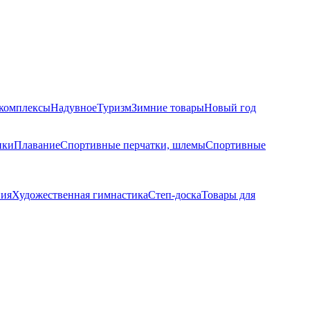
комплексы
Надувное
Туризм
Зимние товары
Новый год
ики
Плавание
Спортивные перчатки, шлемы
Спортивные
ния
Художественная гимнастика
Степ-доска
Товары для