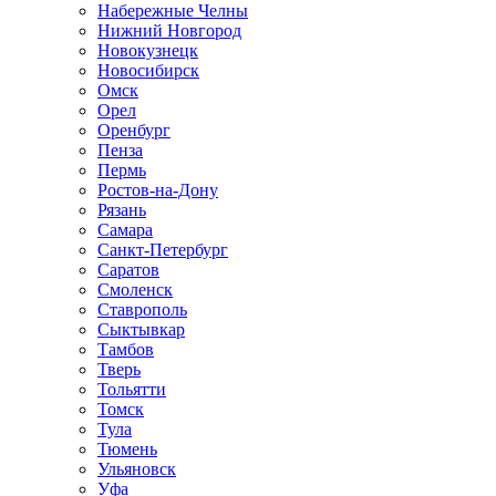
Набережные Челны
Нижний Новгород
Новокузнецк
Новосибирск
Омск
Орел
Оренбург
Пенза
Пермь
Ростов-на-Дону
Рязань
Самара
Санкт-Петербург
Саратов
Смоленск
Ставрополь
Сыктывкар
Тамбов
Тверь
Тольятти
Томск
Тула
Тюмень
Ульяновск
Уфа