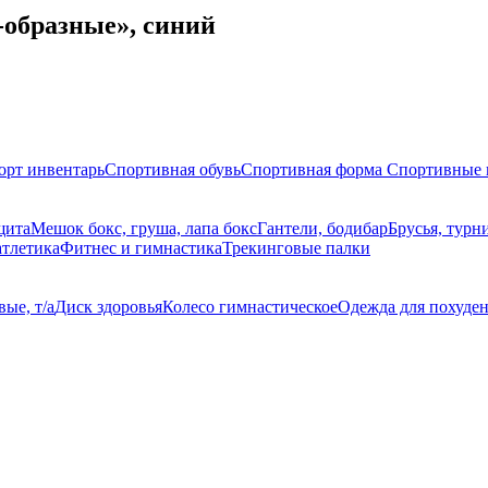
-образные», синий
орт инвентарь
Спортивная обувь
Спортивная форма
Спортивные 
щита
Мешок бокс, груша, лапа бокс
Гантели, бодибар
Брусья, турн
атлетика
Фитнес и гимнастика
Трекинговые палки
ые, т/а
Диск здоровья
Колесо гимнастическое
Одежда для похуде