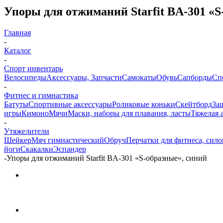
Упоры для отжиманий Starfit BA-301 «S
Главная
-
Каталог
-
Спорт инвентарь
Велосипеды
Аксессуары, Запчасти
Самокаты
Обувь
Сапборды
Сп
-
Фитнес и гимнастика
Батуты
Спортивные аксессуары
Роликовые коньки
Скейтборд
За
игры
Кимоно
Мячи
Маски, наборы для плавания, ласты
Тяжелая 
-
Утяжелители
Шейкер
Мяч гимнастический
Обруч
Перчатки для фитнеса, силов
йоги
Скакалки
Эспандер
-
Упоры для отжиманий Starfit BA-301 «S-образные», синий