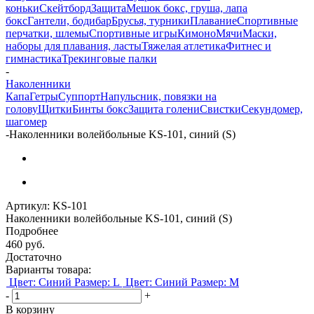
коньки
Скейтборд
Защита
Мешок бокс, груша, лапа
бокс
Гантели, бодибар
Брусья, турники
Плавание
Спортивные
перчатки, шлемы
Спортивные игры
Кимоно
Мячи
Маски,
наборы для плавания, ласты
Тяжелая атлетика
Фитнес и
гимнастика
Трекинговые палки
-
Наколенники
Капа
Гетры
Суппорт
Напульсник, повязки на
голову
Щитки
Бинты бокс
Защита голени
Свистки
Секундомер,
шагомер
-
Наколенники волейбольные KS-101, синий (S)
Артикул:
KS-101
Наколенники волейбольные KS-101, синий (S)
Подробнее
460
руб.
Достаточно
Варианты товара:
Цвет: Синий
Размер: L
Цвет: Синий
Размер: M
-
+
В корзину