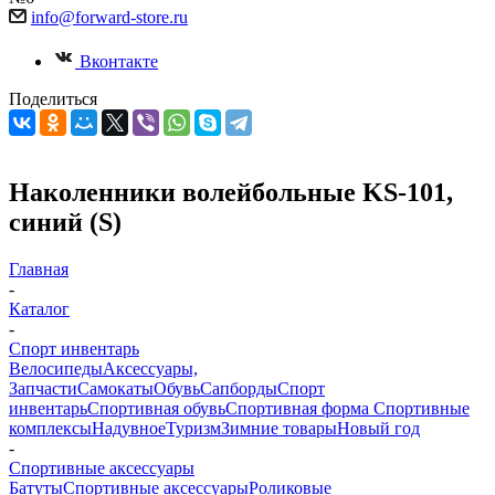
info@forward-store.ru
Вконтакте
Поделиться
Наколенники волейбольные KS-101,
синий (S)
Главная
-
Каталог
-
Спорт инвентарь
Велосипеды
Аксессуары,
Запчасти
Самокаты
Обувь
Сапборды
Спорт
инвентарь
Спортивная обувь
Спортивная форма
Спортивные
комплексы
Надувное
Туризм
Зимние товары
Новый год
-
Спортивные аксессуары
Батуты
Спортивные аксессуары
Роликовые