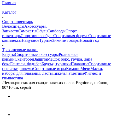
Главная
-
Каталог
-
Спорт инвентарь
Велосипеды
Аксессуары,
Запчасти
Самокаты
Обувь
Сапборды
Спорт
инвентарь
Спортивная обувь
Спортивная форма
Спортивные
комплексы
Надувное
Туризм
Зимние товары
Новый год
-
Трекинговые палки
Батуты
Спортивные аксессуары
Роликовые
коньки
Скейтборд
Защита
Мешок бокс, груша, лапа
бокс
Гантели, бодибар
Брусья, турники
Плавание
Спортивные
перчатки, шлемы
Спортивные игры
Кимоно
Мячи
Маски,
наборы для плавания, ласты
Тяжелая атлетика
Фитнес и
гимнастика
-
Чехол-рюкзак для скандинавских палок Ergoforce, нейлон,
90*10 см, серый