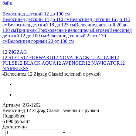
байк
-
Велосипед детский 12 до 100 см
Велосипед детский 14 до 110 см
Велосипед детский 16 до 115
см
Велосипед детский 18 до 125 см
Велосипед детский 20 до
130 см
Трициклы
Трехколесные велосипеды
Беговел
Велосипед
детский 12 до 100 см
Велосипед горный 22 от 130
см
Велосипед горный 20 от 130 см
-
12 ZIGZAG
12 STELS
12 FORWARD
12 NOVATRACK
12 ALTAIR
12
PULSE
12 BLACK AQUA
12 AVENGER
12 NAVIGATOR
12
NAMELESS
-
Велосипед 12 Zigzag Classicl зеленый с ручкой
Артикул:
ZG-1202
Велосипед 12 Zigzag Classicl зеленый с ручкой
Подробнее
6 890
руб.
/шт
Достаточно
-
+