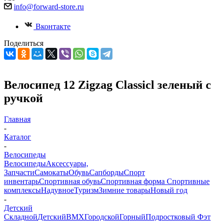
info@forward-store.ru
Вконтакте
Поделиться
Велосипед 12 Zigzag Classicl зеленый с
ручкой
Главная
-
Каталог
-
Велосипеды
Велосипеды
Аксессуары,
Запчасти
Самокаты
Обувь
Сапборды
Спорт
инвентарь
Спортивная обувь
Спортивная форма
Спортивные
комплексы
Надувное
Туризм
Зимние товары
Новый год
-
Детский
Складной
Детский
BMX
Городской
Горный
Подростковый
Фэт