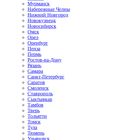
Мурманск
Набережные Челны
Нижний Новгород
Новокузнецк
Новосибирск
Омск
Орел
Оренбург
Пенза
Пермь
Ростов-на-Дону
Рязань
Самара
Санкт-Петербург
Саратов
Смоленск
Ставрополь
Сыктывкар
Тамбов
Тверь
Тольятти
Томск
Тула
Тюмень
Ульяновск