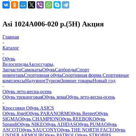
Asi 1024А006-020 р.(5Н) Акция
Главная
-
Каталог
-
Обувь
Велосипеды
Аксессуары,
Запчасти
Самокаты
Обувь
Сапборды
Спорт
инвентарь
Спортивная обувь
Спортивная форма
Спортивные
комплексы
Надувное
Туризм
Зимние товары
Новый год
-
Обувь лето-весна-осень
Обувь трекинговая
Обувь зима
Обувь лето-весна-осень
-
Кроссовки Обувь ASICS
Обувь Jögel
Обувь PARANORM
Обувь Berger
Обувь
SIGMA
Обувь CHAMPION
Обувь REEBOK
Обувь
Sprandi
Обувь NIKE
Обувь ADIDAS
Обувь PUMA
Обувь
ASCOT
Обувь SAUCONY
Обувь THE NORTH FACE
Обувь
UNDER ARMOUR
Обувь PATROL
Обувь STROBBS