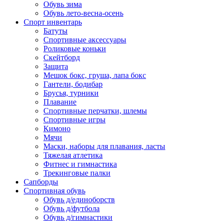
Обувь зима
Обувь лето-весна-осень
Спорт инвентарь
Батуты
Спортивные аксессуары
Роликовые коньки
Скейтборд
Защита
Мешок бокс, груша, лапа бокс
Гантели, бодибар
Брусья, турники
Плавание
Спортивные перчатки, шлемы
Спортивные игры
Кимоно
Мячи
Маски, наборы для плавания, ласты
Тяжелая атлетика
Фитнес и гимнастика
Трекинговые палки
Сапборды
Спортивная обувь
Обувь д/единоборств
Обувь д/футбола
Обувь д/гимнастики