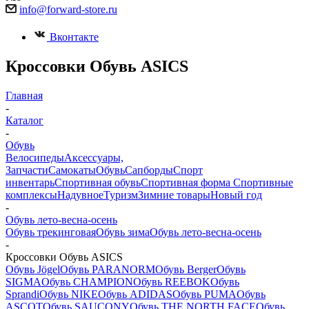
info@forward-store.ru
Вконтакте
Кроссовки Обувь ASICS
Главная
-
Каталог
-
Обувь
Велосипеды
Аксессуары,
Запчасти
Самокаты
Обувь
Сапборды
Спорт
инвентарь
Спортивная обувь
Спортивная форма
Спортивные
комплексы
Надувное
Туризм
Зимние товары
Новый год
-
Обувь лето-весна-осень
Обувь трекинговая
Обувь зима
Обувь лето-весна-осень
-
Кроссовки Обувь ASICS
Обувь Jögel
Обувь PARANORM
Обувь Berger
Обувь
SIGMA
Обувь CHAMPION
Обувь REEBOK
Обувь
Sprandi
Обувь NIKE
Обувь ADIDAS
Обувь PUMA
Обувь
ASCOT
Обувь SAUCONY
Обувь THE NORTH FACE
Обувь