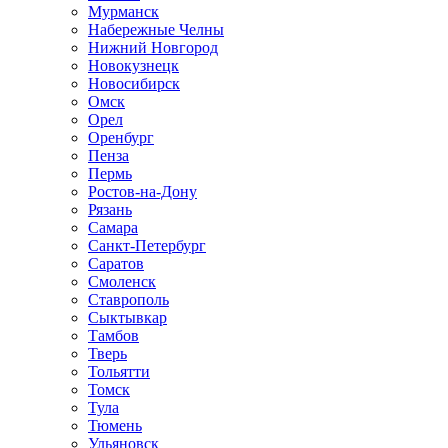
Мурманск
Набережные Челны
Нижний Новгород
Новокузнецк
Новосибирск
Омск
Орел
Оренбург
Пенза
Пермь
Ростов-на-Дону
Рязань
Самара
Санкт-Петербург
Саратов
Смоленск
Ставрополь
Сыктывкар
Тамбов
Тверь
Тольятти
Томск
Тула
Тюмень
Ульяновск