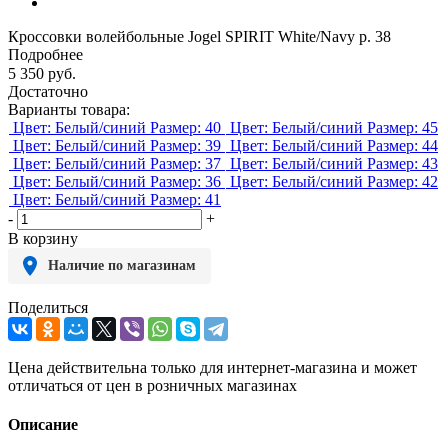
Кроссовки волейбольные Jogel SPIRIT White/Navy р. 38
Подробнее
5 350
руб.
Достаточно
Варианты товара:
Цвет: Белый/синий
Размер: 40
Цвет: Белый/синий
Размер: 45
Цвет: Белый/синий
Размер: 39
Цвет: Белый/синий
Размер: 44
Цвет: Белый/синий
Размер: 37
Цвет: Белый/синий
Размер: 43
Цвет: Белый/синий
Размер: 36
Цвет: Белый/синий
Размер: 42
Цвет: Белый/синий
Размер: 41
-
+
В корзину
Наличие по магазинам
Поделиться
Цена действительна только для интернет-магазина и может
отличаться от цен в розничных магазинах
Описание