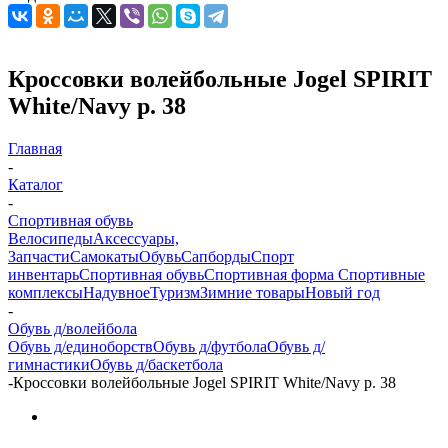
Кроссовки волейбольные Jogel SPIRIT
White/Navy р. 38
Главная
-
Каталог
-
Спортивная обувь
Велосипеды
Аксессуары,
Запчасти
Самокаты
Обувь
Сапборды
Спорт
инвентарь
Спортивная обувь
Спортивная форма
Спортивные
комплексы
Надувное
Туризм
Зимние товары
Новый год
-
Обувь д/волейбола
Обувь д/единоборств
Обувь д/футбола
Обувь д/
гимнастики
Обувь д/баскетбола
-
Кроссовки волейбольные Jogel SPIRIT White/Navy р. 38