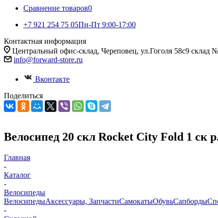
Сравнение товаров
0
+7 921 254 75 05
Пн-Пт 9:00-17:00
Контактная информация
Центральный офис-склад, Череповец, ул.Гоголя 58с9 склад 
info@forward-store.ru
Вконтакте
Поделиться
Велосипед 20 скл Rocket City Fold 1 ск р
Главная
-
Каталог
-
Велосипеды
Велосипеды
Аксессуары, Запчасти
Самокаты
Обувь
Сапборды
Сп
-