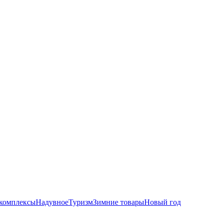
комплексы
Надувное
Туризм
Зимние товары
Новый год