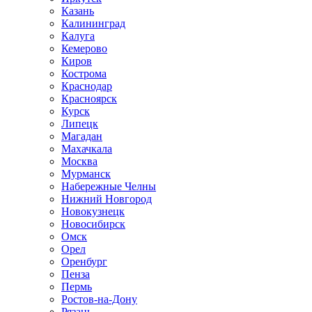
Казань
Калининград
Калуга
Кемерово
Киров
Кострома
Краснодар
Красноярск
Курск
Липецк
Магадан
Махачкала
Москва
Мурманск
Набережные Челны
Нижний Новгород
Новокузнецк
Новосибирск
Омск
Орел
Оренбург
Пенза
Пермь
Ростов-на-Дону
Рязань