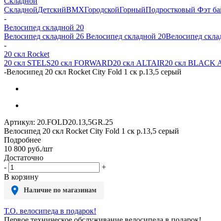
Складной
Складной
Детский
BMX
Городской
Горный
Подростковый
Фэт ба
-
Велосипед складной 20
Велосипед складной 26
Велосипед складной 20
Велосипед скла
-
20 скл Rocket
20 скл STELS
20 скл FORWARD
20 скл ALTAIR
20 скл BLACK
-
Велосипед 20 скл Rocket City Fold 1 ск р.13,5 серый
Артикул:
20.FOLD20.13,5GR.25
Велосипед 20 скл Rocket City Fold 1 ск р.13,5 серый
Подробнее
10 800
руб.
/шт
Достаточно
-
+
В корзину
Наличие по магазинам
Т.О. велосипеда в подарок!
Первое техническое обслуживание велосипеда в подарок!