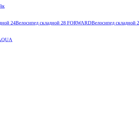
йк
дной 24
Велосипед складной 28 FORWARD
Велосипед складной 
 AQUA