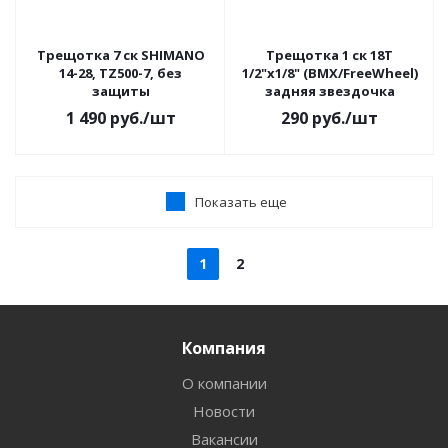
Трещотка 7 ск SHIMANO
Трещотка 1 ск 18T
14-28, TZ500-7, без
1/2"х1/8" (BMX/FreeWheel)
защиты
задняя звездочка
1 490
руб.
/шт
290
руб.
/шт
Показать еще
1
2
Компания
О компании
Новости
Вакансии