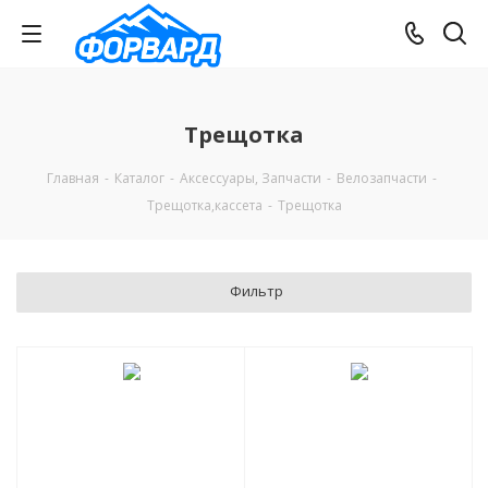
Трещотка
Главная
-
Каталог
-
Аксессуары, Запчасти
-
Велозапчасти
-
Трещотка,кассета
-
Трещотка
Фильтр