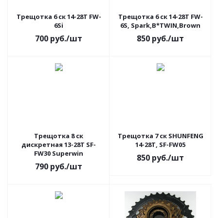
Трещотка 6 ск 14-28T FW-
Трещотка 6 ск 14-28T FW-
6Si
6S, Spark,B*TWIN,Brown
700
руб.
/шт
850
руб.
/шт
Трещотка 8 ск
Трещотка 7 ск SHUNFENG
дискретная 13-28T SF-
14-28T, SF-FW05
FW30 Superwin
850
руб.
/шт
790
руб.
/шт