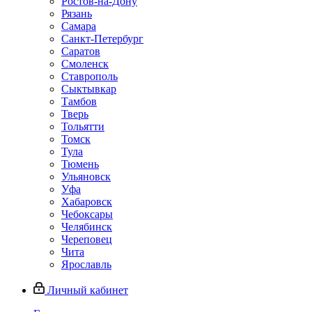
Ростов-на-Дону
Рязань
Самара
Санкт-Петербург
Саратов
Смоленск
Ставрополь
Сыктывкар
Тамбов
Тверь
Тольятти
Томск
Тула
Тюмень
Ульяновск
Уфа
Хабаровск
Чебоксары
Челябинск
Череповец
Чита
Ярославль
Личный кабинет