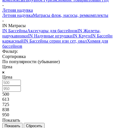
-
Летняя надувка
Летняя надувка
Матрасы флок, насосы, ремкомплекты
-
IN Матрасы
IN Бассейны
Аксесуары для бассейнов
IN Жилеты,
нарукавники
IN Надувные игрушки
IN Круги
IN Бассейн
каркасный
IN Бассейны серии изи сет, овал
Химия для
бассейнов
Фильтр:
Сортировка
По популярности (убывание)
Цена
Цена
500
613
725
838
950
Показать
Сбросить