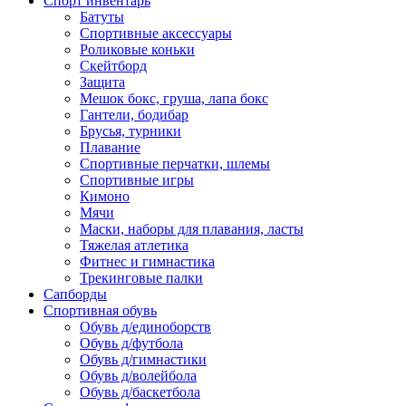
Спорт инвентарь
Батуты
Спортивные аксессуары
Роликовые коньки
Скейтборд
Защита
Мешок бокс, груша, лапа бокс
Гантели, бодибар
Брусья, турники
Плавание
Спортивные перчатки, шлемы
Спортивные игры
Кимоно
Мячи
Маски, наборы для плавания, ласты
Тяжелая атлетика
Фитнес и гимнастика
Трекинговые палки
Сапборды
Спортивная обувь
Обувь д/единоборств
Обувь д/футбола
Обувь д/гимнастики
Обувь д/волейбола
Обувь д/баскетбола