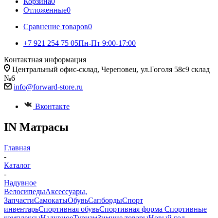
Корзина
0
Отложенные
0
Сравнение товаров
0
+7 921 254 75 05
Пн-Пт 9:00-17:00
Контактная информация
Центральный офис-склад, Череповец, ул.Гоголя 58с9 склад
№6
info@forward-store.ru
Вконтакте
IN Матрасы
Главная
-
Каталог
-
Надувное
Велосипеды
Аксессуары,
Запчасти
Самокаты
Обувь
Сапборды
Спорт
инвентарь
Спортивная обувь
Спортивная форма
Спортивные
комплексы
Надувное
Туризм
Зимние товары
Новый год