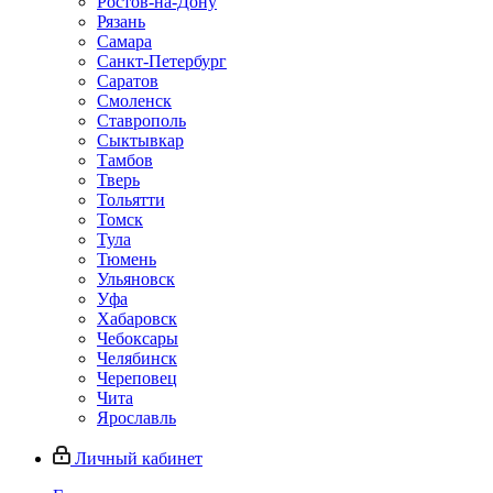
Ростов-на-Дону
Рязань
Самара
Санкт-Петербург
Саратов
Смоленск
Ставрополь
Сыктывкар
Тамбов
Тверь
Тольятти
Томск
Тула
Тюмень
Ульяновск
Уфа
Хабаровск
Чебоксары
Челябинск
Череповец
Чита
Ярославль
Личный кабинет