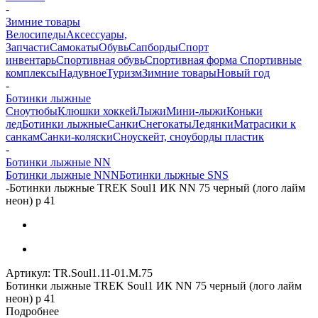
-
Зимние товары
Велосипеды
Аксессуары,
Запчасти
Самокаты
Обувь
Сапборды
Спорт
инвентарь
Спортивная обувь
Спортивная форма
Спортивные
комплексы
Надувное
Туризм
Зимние товары
Новый год
-
Ботинки лыжные
Сноутюбы
Клюшки хоккей
Лыжи
Мини-лыжи
Коньки
лед
Ботинки лыжные
Санки
Снегокаты
Ледянки
Матрасики к
санкам
Санки-коляски
Сноускейт, сноуборды пластик
-
Ботинки лыжные NN
Ботинки лыжные NNN
Ботинки лыжные SNS
-
Ботинки лыжные TREK Soul1 ИК NN 75 черный (лого лайм
неон) р 41
Артикул:
TR.Soul1.11-01.M.75
Ботинки лыжные TREK Soul1 ИК NN 75 черный (лого лайм
неон) р 41
Подробнее