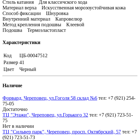
Стиль катания Для классичского хода
Материал верха Искусственная морозоустойчивая кожа
Способ фиксации Шнуровка
Внутренний материал Капровелюр
Метод крепления подошвы Клеевой
Подошва Термоэластопласт
Характеристики
Код
ЦБ-00047512
Размер
41
Цвет
Черный
Наличие
Форвард, Череповец, ул.Гоголя 58 склад №6
тел: +7 (921) 254-
75-05
Достаточно
ТЦ "Этажи", Череповец, ул.Горького 32
тел: +7 (921) 723-51-
75
Нет в наличии
ТЦ "Сильвер парк", Череповец, просп. Октябрский, 57
тел: +7
(921) 723-51-73